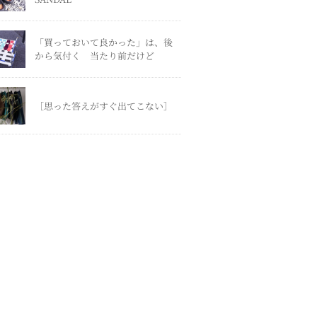
「買っておいて良かった」は、後
から気付く 当たり前だけど
［思った答えがすぐ出てこない］