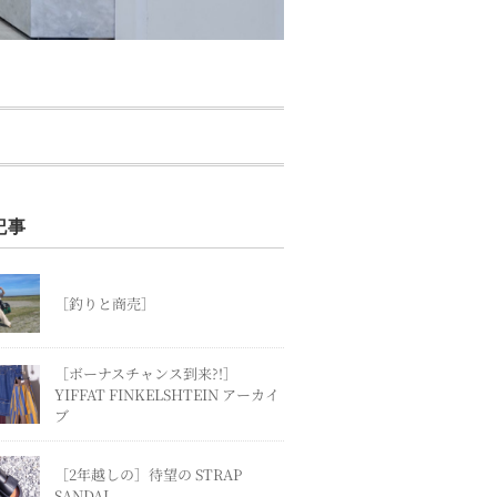
記事
［釣りと商売］
［ボーナスチャンス到来?!］
YIFFAT FINKELSHTEIN アーカイ
ブ
［2年越しの］待望の STRAP
SANDAL