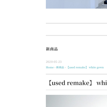
新商品
2020-05-23
Home
›
新商品
›
【used remake】 white gown
【used remake】 whi