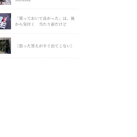
「買っておいて良かった」は、後
から気付く 当たり前だけど
［思った答えがすぐ出てこない］