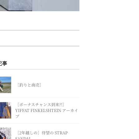
記事
［釣りと商売］
［ボーナスチャンス到来?!］
YIFFAT FINKELSHTEIN アーカイ
ブ
［2年越しの］待望の STRAP
SANDAL